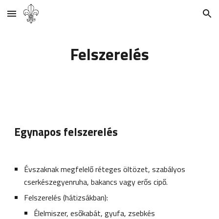
Skip to main content
Skip to navigation
Felszerelés
Egynapos felszerelés
Évszaknak megfelelő réteges öltözet, szabályos 
cserkészegyenruha, bakancs vagy erős cipő.
Felszerelés (hátizsákban):
Élelmiszer, esőkabát, gyufa, zsebkés