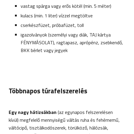
vastag 
spárga vagy erős kötél (min. 5 méter)
kulacs (min. 1 liter) vízzel megtöltve
cserkészfüzet, próbafüzet, toll
igazolványok (személyi vagy diák, TAJ kártya 
FÉNYMÁSOLAT), ragtapasz, aprópénz, zsebkendő, 
BKK bérlet vagy jegyek
Többnapos túrafelszerelés
Egy nagy hátizsákban
 (az egynapos felszerelésen
kívül) megfelelő mennyiségű váltás ruha és fehérnemű, 
váltócipő, tisztálkodószerek, törülköző, hálózsák, 