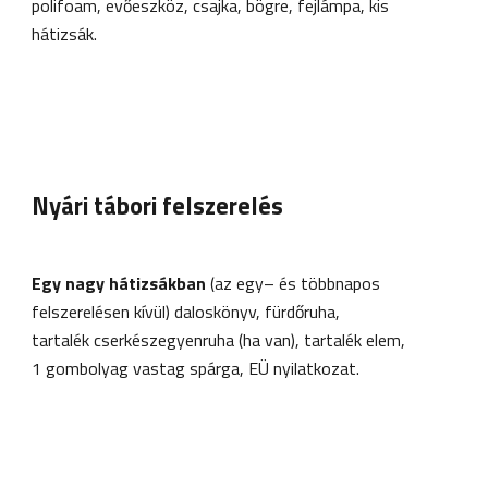
polifoam, evőeszköz, csajka, bögre, fejlámpa, kis 
hátizsák.
Nyári tábori felszerelés
Egy nagy hátizsákban
 (az egy– és többnapos
felszerelésen kívül) daloskönyv, fürdőruha,
tartalék cserkészegyenruha (ha van), tartalék elem,
1 gombolyag vastag spárga, EÜ nyilatkozat.